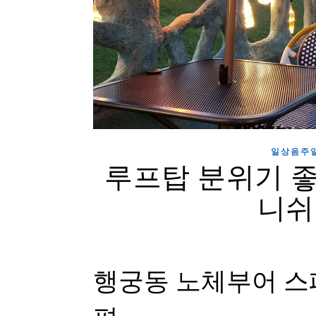
일상음주일기
루프탑 분위기 
니쉬
행궁동 노체부어 스페
편