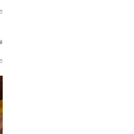
인
을
인