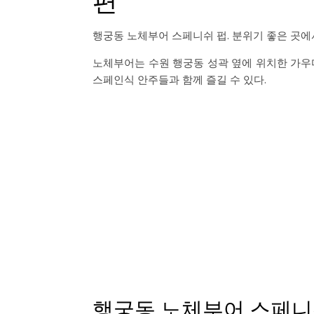
행궁동 노체부어 스페니쉬 펍. 분위기 좋은 곳에
노체부어는 수원 행궁동 성곽 옆에 위치한 가우
스페인식 안주들과 함께 즐길 수 있다.
행궁동 노체부어 스페니쉬