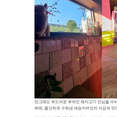
안그래도 부드러운 부위인 돼지고기 안심을 수
퓌레, 쫄깃하게 구워낸 새송이버섯의 식감과 맛이