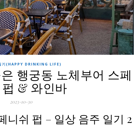
(HAPPY DRINKING LIFE)
좋은 행궁동 노체부어 스페
 펍 & 와인바
2023-10-30
니쉬 펍 – 일상 음주 일기 2