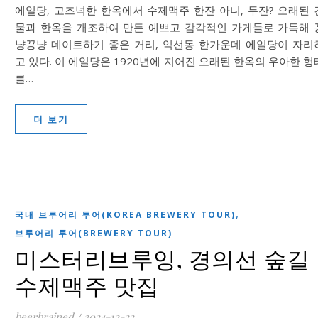
에일당, 고즈넉한 한옥에서 수제맥주 한잔 아니, 두잔? 오래된 
물과 한옥을 개조하여 만든 예쁘고 감각적인 가게들로 가득해 
냥꽁냥 데이트하기 좋은 거리, 익선동 한가운데 에일당이 자리
고 있다. 이 에일당은 1920년에 지어진 오래된 한옥의 우아한 형
를…
더 보기
,
국내 브루어리 투어(KOREA BREWERY TOUR)
브루어리 투어(BREWERY TOUR)
미스터리브루잉, 경의선 숲길
수제맥주 맛집
beerbrained
/
2024-12-22