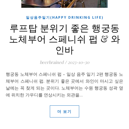
일상음주일기(HAPPY DRINKING LIFE)
루프탑 분위기 좋은 행궁동
노체부어 스페니쉬 펍 & 와
인바
beerbrained
/
2023-10-30
행궁동 노체부어 스페니쉬 펍 – 일상 음주 일기 2편 행궁동 노
체부어 스페니쉬 펍. 분위기 좋은 곳에서 와인이 마시고 싶은
날에는 꼭 찾게 되는 곳이다. 노체부어는 수원 행궁동 성곽 옆
에 위치한 가우디를 연상시키는 외관을…
더 보기