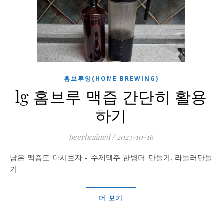
홈브루잉(HOME BREWING)
lg 홈브루 맥즙 간단히 활용
하기
beerbrained
/
2023-10-16
남은 맥즙도 다시보자 - 수제맥주 한병더 만들기, 라들러만들
기
더 보기