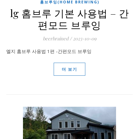
홈브루잉(HOME BREWING)
lg 홈브루 기본 사용법 – 간
편모드 브루잉
beerbrained
/
2023-10-09
엘지 홈브루 사용법 1편 -간편모드 브루잉
더 보기